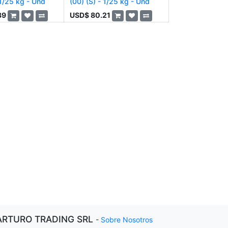
 1/25 kg - Und
(00) (S) - 1/25 kg - Und
39
USD$
80.21
ARTURO TRADING SRL
-
Sobre Nosotros