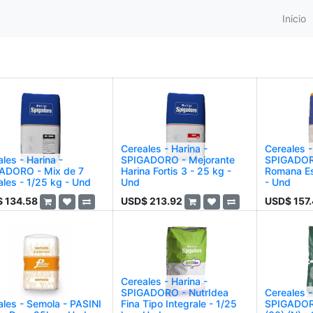
Inicio
Cereales - Harina -
Cereales -
les - Harina -
SPIGADORO - Mejorante
SPIGADOR
ADORO - Mix de 7
Harina Fortis 3 - 25 kg -
Romana Es
ales - 1/25 kg - Und
Und
- Und
$
134.58
USD$
213.92
USD$
157
Cereales - Harina -
SPIGADORO - NutrIdea
Cereales -
ales - Semola - PASINI
Fina Tipo Integrale - 1/25
SPIGADORO