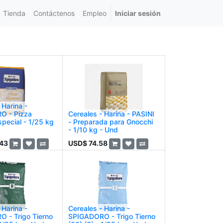
Tienda
Contáctenos
Empleo
Iniciar sesión
 Harina -
O - Pizza
Cereales - Harina - PASINI
pecial - 1/25 kg
- Preparada para Gnocchi
- 1/10 kg - Und
.43
USD$
74.58
 Harina -
Cereales - Harina -
 - Trigo Tierno
SPIGADORO - Trigo Tierno