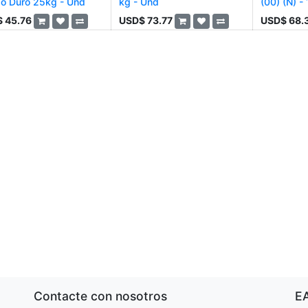
igo Duro 25kg - Und
kg - Und
(00) (N) -
$
45.76
USD$
73.77
USD$
68.
Contacte con nosotros
E