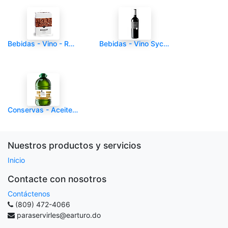
Bebidas - Vino - ROJALET - Tinto Bag in Box 3000ml DO Catalunya - Und
Bebidas - Vino Sycar - Cajas de 6 unid - LES SORTS - Tinto DO Montsant 750ml - 6/1
Conservas - Aceite - LES SORTS - Virgen Extra 5000ml - Und
Nuestros productos y servicios
Inicio
Contacte con nosotros
Contáctenos
(809) 472-4066
paraservirles@earturo.do