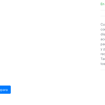
En
Cu
co
di
ac
pa
y 
re
Ta
to
para