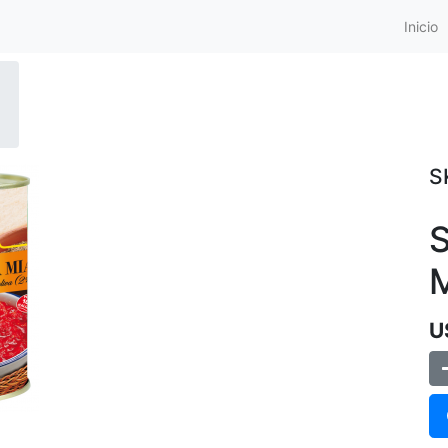
Inicio
S
S
U