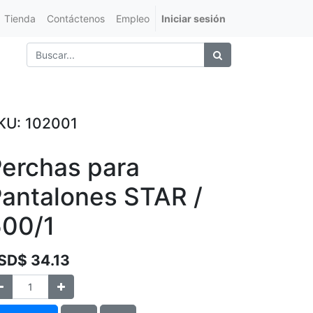
Tienda
Contáctenos
Empleo
Iniciar sesión
KU:
102001
erchas para
antalones STAR /
500/1
SD$
34.13