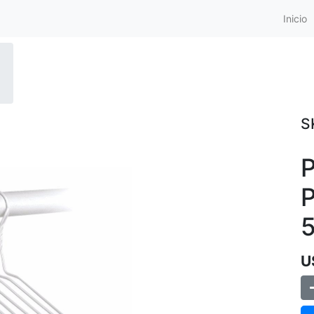
Inicio
S
P
P
U